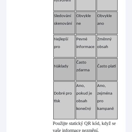
vytvoření
Sledování
Obvykle
Obvykle
skenování
ne
ano
Nejlepší
Pevné
Změnný
pro
informace
obsah
Často
Náklady
Často platí
zdarma
Ano,
Ano,
Dobré pro
pokud je
zejména
tisk
obsah
pro
konečný
kampaně
Použijte statický QR kód, když se
vaše informace nezmění.