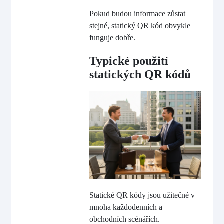
Pokud budou informace zůstat
stejné, statický QR kód obvykle
funguje dobře.
Typické použití
statických QR kódů
Statické QR kódy jsou užitečné v
mnoha každodenních a
obchodních scénářích.