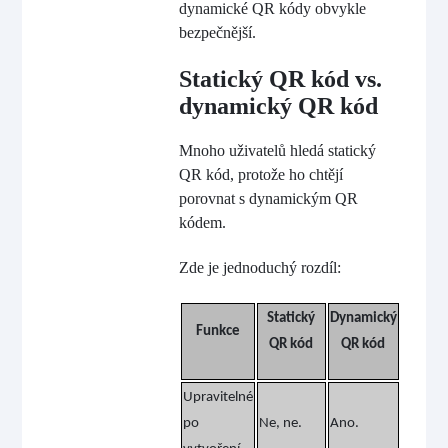
dynamické QR kódy obvykle
bezpečnější.
Statický QR kód vs.
dynamický QR kód
Mnoho uživatelů hledá statický
QR kód, protože ho chtějí
porovnat s dynamickým QR
kódem.
Zde je jednoduchý rozdíl:
Statický
Dynamický
Funkce
QR kód
QR kód
Upravitelné
po
Ne, ne.
Ano.