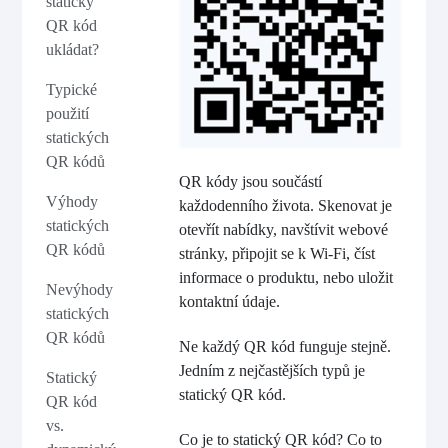
statický
QR kód
ukládat?
Typické
použití
statických
QR kódů
QR kódy jsou součástí
Výhody
každodenního života. Skenovat je
statických
otevřít nabídky, navštívit webové
QR kódů
stránky, připojit se k Wi-Fi, číst
informace o produktu, nebo uložit
Nevýhody
kontaktní údaje.
statických
QR kódů
Ne každý QR kód funguje stejně.
Jedním z nejčastějších typů je
Statický
statický QR kód.
QR kód
vs.
Co je to statický QR kód? Co to