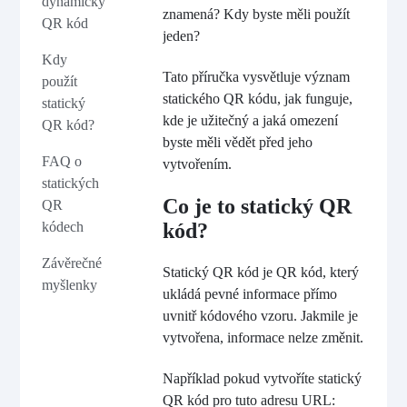
dynamický
znamená? Kdy byste měli použít
QR kód
jeden?
Kdy
Tato příručka vysvětluje význam
použít
statického QR kódu, jak funguje,
statický
kde je užitečný a jaká omezení
QR kód?
byste měli vědět před jeho
FAQ o
vytvořením.
statických
Co je to statický QR
QR
kódech
kód?
Závěrečné
Statický QR kód je QR kód, který
myšlenky
ukládá pevné informace přímo
uvnitř kódového vzoru. Jakmile je
vytvořena, informace nelze změnit.
Například pokud vytvoříte statický
QR kód pro tuto adresu URL: