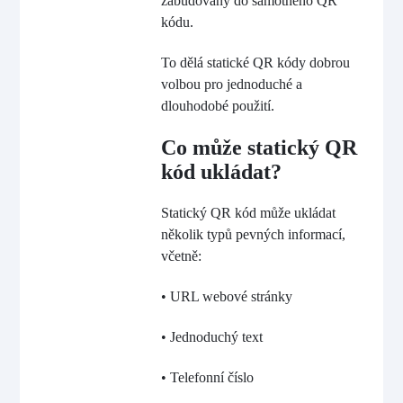
zabudovány do samotného QR
kódu.
To dělá statické QR kódy dobrou
volbou pro jednoduché a
dlouhodobé použití.
Co může statický QR
kód ukládat?
Statický QR kód může ukládat
několik typů pevných informací,
včetně:
• URL webové stránky
• Jednoduchý text
• Telefonní číslo