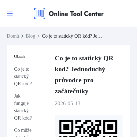
Domů
Blog
Co je to statický QR kód? Jednoduchý průvodce pro začátečníky
Obsah
Co je to statický QR
kód? Jednoduchý
Co je to
statický
průvodce pro
QR kód?
začátečníky
Jak
2026-05-13
funguje
statický
QR kód?
Co může