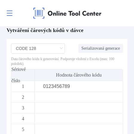
Vytváření čárových kódů v dávce
Serializovaná generace
Data čárového kódu k generování. Podporuje vložení z Excelu (max: 100
položek).
Sériové
Hodnota čárového kódu
číslo
1
2
3
4
5