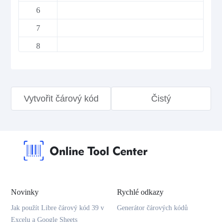
6
7
8
9
10
Vytvořit čárový kód
Čistý
11
12
13
14
15
16
Novinky
Rychlé odkazy
17
Jak použít Libre čárový kód 39 v
Generátor čárových kódů
Excelu a Google Sheets