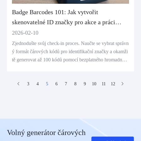
Badge Barcodes 101: Jak vytvořit
skenovatelné ID značky pro akce a práci
(bezplatný nástroj)
2026-02-10
Zjednodušte svůj check-in proces. Naučte se vybrat správn
ý formát čárových kódů pro identifikační značky a okamži
tě generovat až 100 kódů pomocí bezplatného hromadnéh
o generátoru.
3
4
5
6
7
8
9
10
11
12
Volný generátor čárových