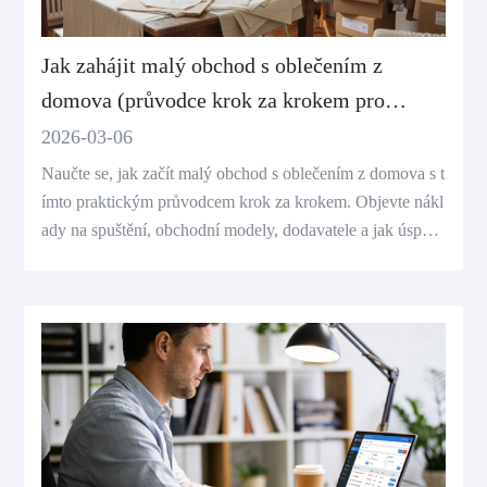
Jak zahájit malý obchod s oblečením z
domova (průvodce krok za krokem pro
začátečníky)
2026-03-06
Naučte se, jak začít malý obchod s oblečením z domova s t
ímto praktickým průvodcem krok za krokem. Objevte nákl
ady na spuštění, obchodní modely, dodavatele a jak úspěšn
ě prodávat oblečení online.