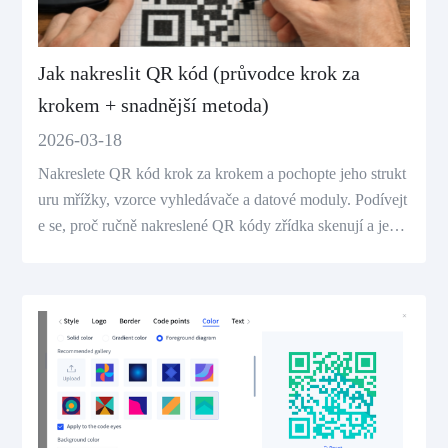
Jak nakreslit QR kód (průvodce krok za
krokem + snadnější metoda)
2026-03-18
Nakreslete QR kód krok za krokem a pochopte jeho strukt
uru mřížky, vzorce vyhledávače a datové moduly. Podívejt
e se, proč ručně nakreslené QR kódy zřídka skenují a jedn
odušší způsob, jak je vytvořit okamžitě.