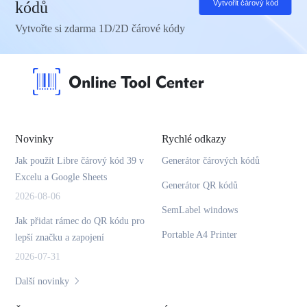
kódů
Vytvořit čárový kód
Vytvořte si zdarma 1D/2D čárové kódy
Novinky
Rychlé odkazy
Jak použít Libre čárový kód 39 v
Generátor čárových kódů
Excelu a Google Sheets
Generátor QR kódů
2026-08-06
SemLabel windows
Jak přidat rámec do QR kódu pro
Portable A4 Printer
lepší značku a zapojení
2026-07-31
Další novinky