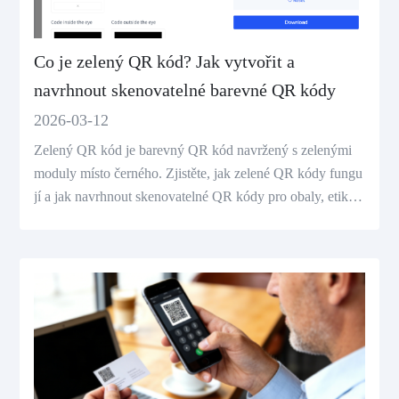
Co je zelený QR kód? Jak vytvořit a
navrhnout skenovatelné barevné QR kódy
2026-03-12
Zelený QR kód je barevný QR kód navržený s zelenými
moduly místo černého. Zjistěte, jak zelené QR kódy fungu
jí a jak navrhnout skenovatelné QR kódy pro obaly, etiket
y a marketing.