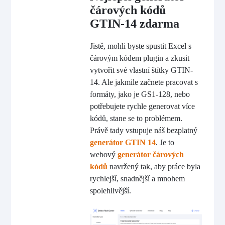
čárových kódů
GTIN-14 zdarma
Jistě, mohli byste spustit Excel s
čárovým kódem plugin a zkusit
vytvořit své vlastní štítky GTIN-
14. Ale jakmile začnete pracovat s
formáty, jako je GS1-128, nebo
potřebujete rychle generovat více
kódů, stane se to problémem.
Právě tady vstupuje náš bezplatný
generátor GTIN 14
. Je to
webový
generátor čárových
kódů
navržený tak, aby práce byla
rychlejší, snadnější a mnohem
spolehlivější.