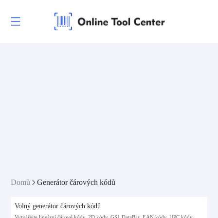
Domů
Generátor čárových kódů
Volný generátor čárových kódů
Vytvářejte lineární čárové kódy, 2D kódy, GS1 DataBar, EAN kódy, UPC kódy,