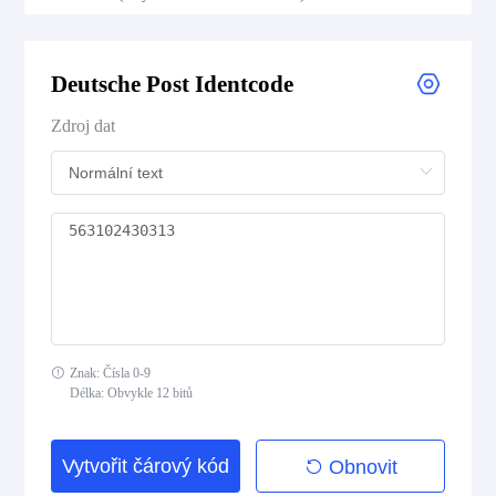
Royal Mail 4-State Customer Code
Deutsche Post Identcode
Japan Post 4-State Customer Code
Zdroj dat
AusPost 4-State Customer Code
Deutsche Post Identcode
Deutsche Post Leitcode
USPS Intelligent Mail Barcode
Znak: Čísla 0-9
USPS PLANET
Délka: Obvykle 12 bitů
USPS POSTNET
Vytvořit čárový kód
Obnovit