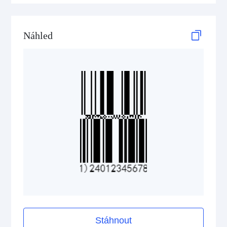
GS1 DataBar Stacked Omnidirectional
Náhled
GS1 DataBar Stacked Omnidirectional Composite
GS1 DataBar Truncated
GS1 DataBar Truncated Composite
Medical Device Codes
2D Codes
GS1 2D Codes
Stáhnout