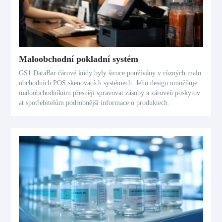
Maloobchodní pokladní systém
GS1 DataBar čárové kódy byly široce používány v různých malo
obchodních POS skenovacích systémech. Jeho design umožňuje
maloobchodníkům přesněji spravovat zásoby a zároveň poskytov
at spotřebitelům podrobnější informace o produktech.