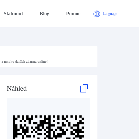
Stáhnout
Blog
Pomoc
Language
y a mnoho dalších zdarma online!
Náhled