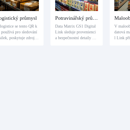
ogistický průmysl
Potravinářský průmysl
Maloo
logistice se tento QR k
Data Matrix GS1 Digital
V maloo
 používá pro sledování
Link sleduje provenienci
datová m
silek, poskytuje zdroj,
a bezpečnostní detaily pot
l Link př
sto určení a stav přepra
ravin. Skeny spotřebitelů
uktů. Ske
 balíku, což zlepšuje ef
poskytují přehled o půvo
eli posky
tivitu logistiky.
du a složení potravin, což
ormace o
potvrzuje bezpečnost potr
u a návod
avin.
mž zlepšu
vání.