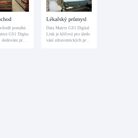
bchod
Lékařský průmysl
bchodě pomáhá
Data Matrix GS1 Digital
atice GS1 Digita
Link je klíčová pro sledo
i sledování prod
vání zdravotnických prost
nování spotřebit
ředků a léků a umožňuje
tuje okamžité inf
poskytovatelům zdravotní
 původu produkt
péče rychle získat základn
ech k použití, čí
í údaje, jako jsou data výr
je cestu nakupo
oby a použitelnosti, které
jsou klíčové pro bezpečno
st pacientů.