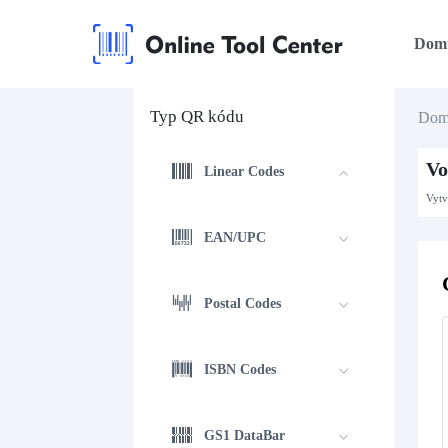
Dom
Typ QR kódu
Do
Vo
Linear Codes
Vytv
EAN/UPC
Postal Codes
ISBN Codes
GS1 DataBar