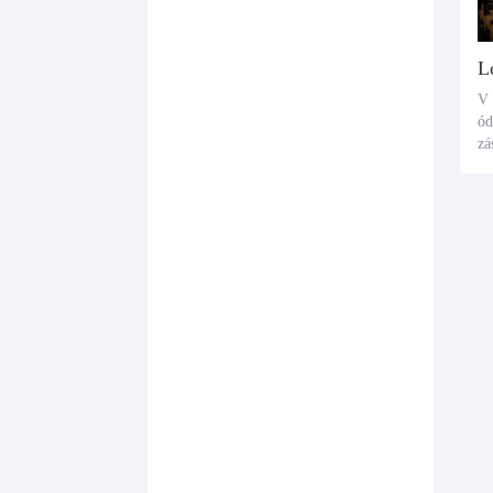
L
V 
ód
zá
mí
vy
ek