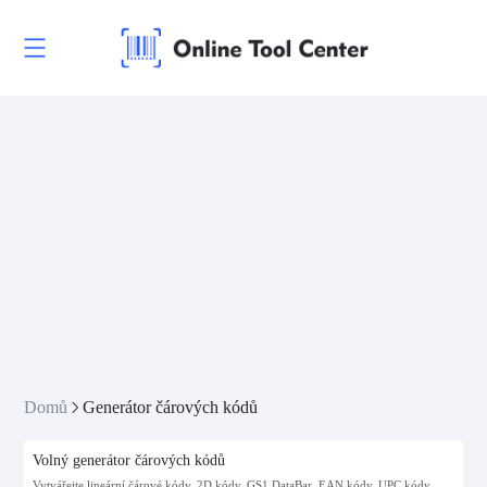
Domů
Generátor čárových kódů
Volný generátor čárových kódů
Vytvářejte lineární čárové kódy, 2D kódy, GS1 DataBar, EAN kódy, UPC kódy,