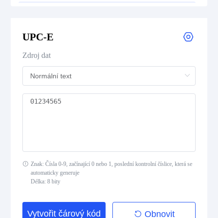
UPC-E
UPC-E
UPC Supplemental 2-Digit
Zdroj dat
UPC Supplemental 5-Digit
Postal Codes
ISBN Codes
GS1 DataBar
Znak: Čísla 0-9, začínající 0 nebo 1, poslední kontrolní číslice, která se
automaticky generuje
Délka: 8 bity
Medical Device Codes
Vytvořit čárový kód
Obnovit