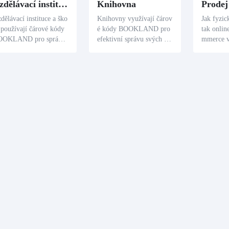
Vzdělávací instituce
Knihovna
Prodej
dělávací instituce a ško
Knihovny využívají čárov
Jak fyzic
 používají čárové kódy
é kódy BOOKLAND pro
tak onlin
OOKLAND pro správu
efektivní správu svých kn
mmerce v
ukových materiálů a re
ižních sbírek. Skenování
kódy BO
renčních knih. To umož
bookâ € ™ s BOOKLAN
ledu nad 
je pedagogům a student
D čárový kód poskytuje r
mi, sledo
 rychlý přístup k rozsá
ychlý přístup k komplexn
trendů a 
ým podrobnostem o uče
ím podrobnostem, jako je
ktivní kl
icích, což pomáhá při j
autor, vydavatel, a datum
zace knih
ich distribuci a vyhledá
publikace, zlepšení proces
ní.
u oběhu.