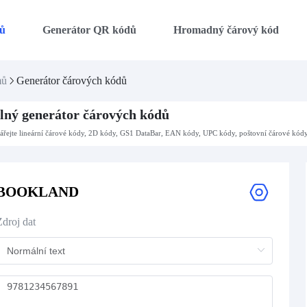
ů
Generátor QR kódů
Hromadný čárový kód
mů
Generátor čárových kódů
lný generátor čárových kódů
ářejte lineární čárové kódy, 2D kódy, GS1 DataBar, EAN kódy, UPC kódy, poštovní čárové kód
BOOKLAND
Zdroj dat