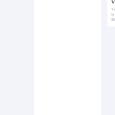
Vz
ly
B
vý
fe
ňu
ům
hl
bn
ej
vá