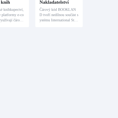
 knih
Nakladatelství
ké knihkupectví,
Čárový kód BOOKLAN
e platformy e-co
D tvoří nedílnou součást s
yužívají čárové
ystému International Stan
OKLAND k doh
dard Book Number, který
knižními zásoba
usnadňuje globální identif
vání prodejních
ikaci a kategorizaci knih.
implementaci efe
Po vydání je každá kniha
asifikace a organi
vydavatelem obdařena sa
.
mostatným čárovým kóde
m BOOKLAND, což usn
adňuje její správu a kome
rční distribuci.