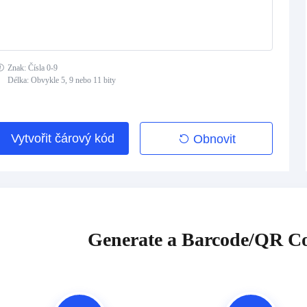
Znak: Čísla 0-9
Délka: Obvykle 5, 9 nebo 11 bity
Vytvořit čárový kód
Obnovit
Generate a Barcode/QR Co