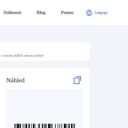
Stáhnout
Blog
Pomoc
Language
y a mnoho dalších zdarma online!
Náhled