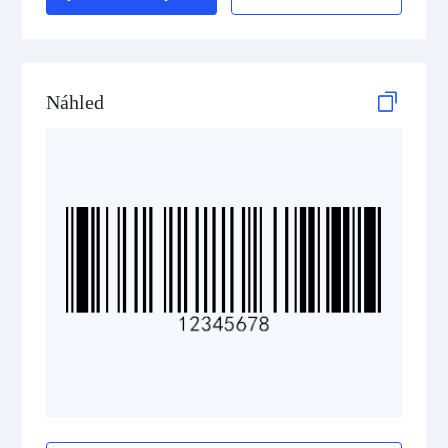
Telepen
GS1-128 (UCC/EAN-128)
Náhled
LOGMARS
EAN/UPC
Postal Codes
ISBN Codes
GS1 DataBar
Medical Device Codes