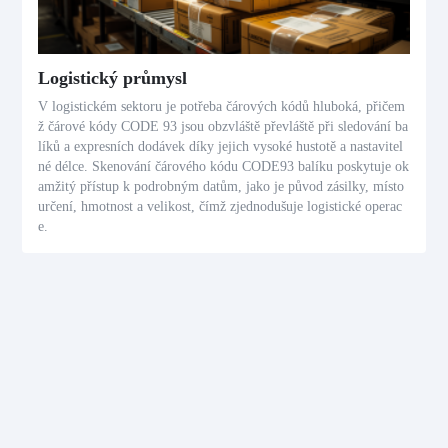
Logistický průmysl
V logistickém sektoru je potřeba čárových kódů hluboká, přičem
ž čárové kódy CODE 93 jsou obzvláště převláště při sledování ba
líků a expresních dodávek díky jejich vysoké hustotě a nastavitel
né délce. Skenování čárového kódu CODE93 balíku poskytuje ok
amžitý přístup k podrobným datům, jako je původ zásilky, místo
určení, hmotnost a velikost, čímž zjednodušuje logistické operac
e.