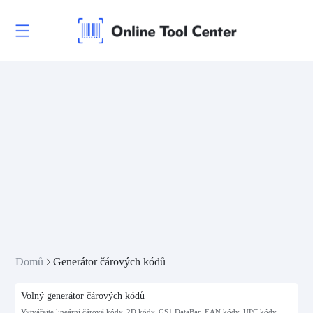
Domů
Generátor čárových kódů
Volný generátor čárových kódů
Vytvářejte lineární čárové kódy, 2D kódy, GS1 DataBar, EAN kódy, UPC kódy,