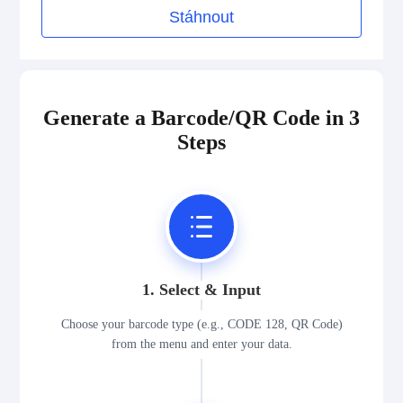
Stáhnout
2D Codes
GS1 2D Codes
Generate a Barcode/QR Code in 3
Steps
1. Select & Input
Choose your barcode type (e.g., CODE 128, QR Code)
from the menu and enter your data.