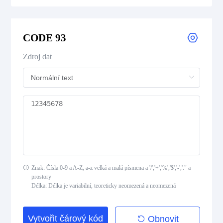
CODE 39
CODE 39 Extended
CODE 93
CODE 39 Mod 43
Zdroj dat
CODE 93
Codabar
Interleaved 2 of 5
Standard 2 of 5
Znak: Čísla 0-9 a A-Z, a-z velká a malá písmena a '/','+','%','$','-','." a
prostory
MSI Plessey (MSI Mod 10)
Délka: Délka je variabilní, teoreticky neomezená a neomezená
Pharmacode
Vytvořit čárový kód
Obnovit