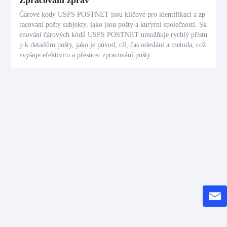
Zpracování zpráv
Čárové kódy USPS POSTNET jsou klíčové pro identifikaci a zp
racování pošty subjekty, jako jsou pošty a kurýrní společnosti. Sk
enování čárových kódů USPS POSTNET umožňuje rychlý přístu
p k detailům pošty, jako je původ, cíl, čas odeslání a metoda, což
zvyšuje efektivitu a přesnost zpracování pošty.