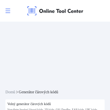
Domů
Generátor čárových kódů
Volný generátor čárových kódů
Vytvářejte lineární čárové kódy, 2D kódy, GS1 DataBar, EAN kódy, UPC kódy,