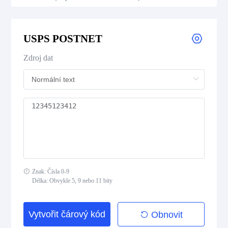
Royal Mail 4-State Customer Code
USPS POSTNET
Japan Post 4-State Customer Code
Zdroj dat
AusPost 4-State Customer Code
Deutsche Post Identcode
Deutsche Post Leitcode
USPS Intelligent Mail Barcode
Znak: Čísla 0-9
USPS PLANET
Délka: Obvykle 5, 9 nebo 11 bity
USPS POSTNET
Vytvořit čárový kód
Obnovit