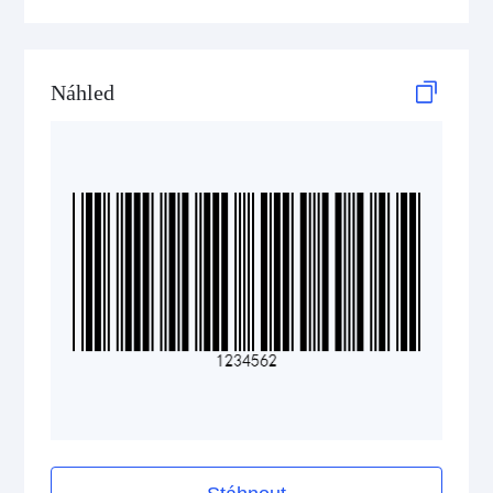
HIBC PDF417
Náhled
HIBC QR Code
Pharmazentralnummer (PZN)
2D Codes
GS1 2D Codes