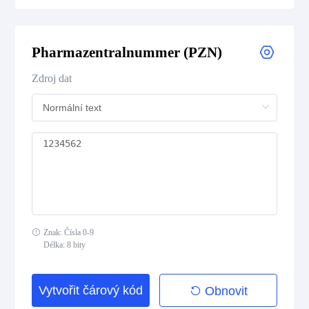
Medical Device Codes
Pharmazentralnummer (PZN)
Flattermarken
Zdroj dat
HIBC Aztec Code
HIBC Codablock F
HIBC Code 128
HIBC Code 39
Znak: Čísla 0-9
HIBC Data Matrix
Délka: 8 bity
HIBC Data Matrix Rectangular
Vytvořit čárový kód
Obnovit
HIBC MicroPDF417