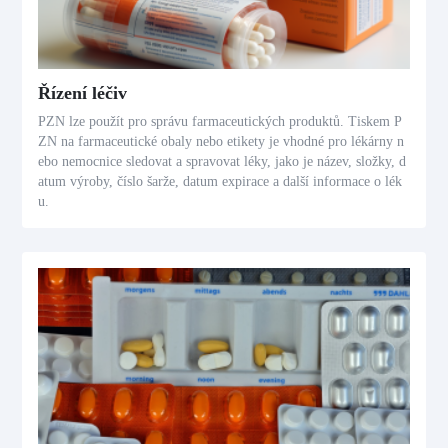
Řízení léčiv
PZN lze použít pro správu farmaceutických produktů. Tiskem P
ZN na farmaceutické obaly nebo etikety je vhodné pro lékárny n
ebo nemocnice sledovat a spravovat léky, jako je název, složky, d
atum výroby, číslo šarže, datum expirace a další informace o lék
u.