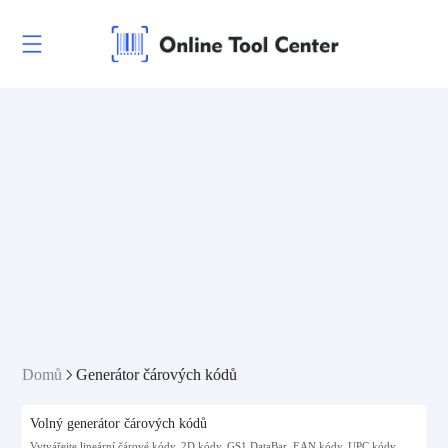
Domů
Generátor čárových kódů
Volný generátor čárových kódů
Vytvářejte lineární čárové kódy, 2D kódy, GS1 DataBar, EAN kódy, UPC kódy,